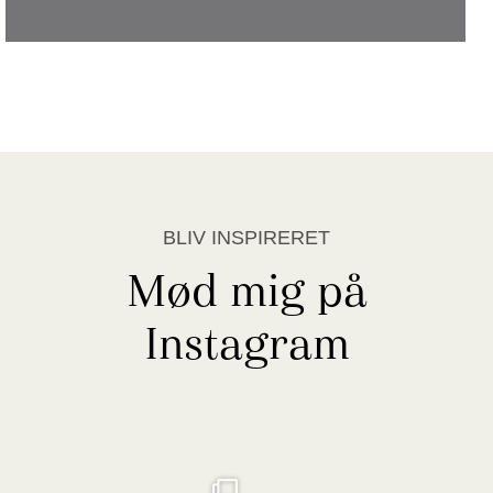
BLIV INSPIRERET
Mød mig på
Instagram
5 tips til at få mest ud af din have🌾
Hvad skal du have ved din fordør i