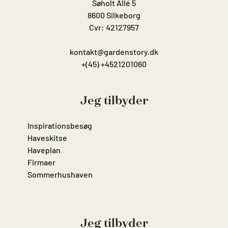
Søholt Allé 5
8600 Silkeborg
Cvr: 42127957
kontakt@gardenstory.dk
+(45) +4521201060
Jeg tilbyder
Inspirationsbesøg
Haveskitse
Haveplan
Firmaer
Sommerhushaven
Jeg tilbyder