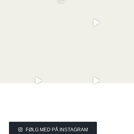
🍃
efteråret?🍂
...
...
Staudedeling giver haven nyt liv🌸
4 års forvandling: Fra tomt lærred til
blomstrende
...
Stauder
...
FØLG MED PÅ INSTAGRAM