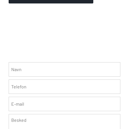
Vil du høre nærmere?
Navn
*
Telefon
*
E-
mail
*
Besked
*